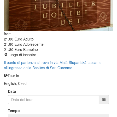
from
21.80 Euro
Adulto
21.80 Euro
Adolescente
21.80 Euro
Bambino
Luogo di incontro
Il punto di partenza si trova in via Malá Štupartská, accanto
all'ingresso della Basilica di San Giacomo.
Tour in
English, Czech
Data
Tempo