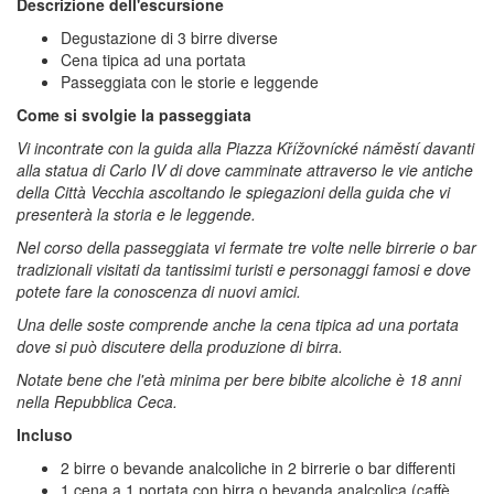
Descrizione dell'escursione
Degustazione di 3 birre diverse
Cena tipica ad una portata
Passeggiata con le storie e leggende
Come si svolgie la passeggiata
Vi incontrate con la guida alla Piazza Křížovnícké náměstí davanti
alla statua di Carlo IV di dove camminate attraverso le vie antiche
della Città Vecchia ascoltando le spiegazioni della guida che vi
presenterà la storia e le leggende.
Nel corso della passeggiata vi fermate tre volte nelle birrerie o bar
tradizionali visitati da tantissimi turisti e personaggi famosi e dove
potete fare la conoscenza di nuovi amici.
Una delle soste comprende anche la cena tipica ad una portata
dove si può discutere della produzione di birra.
Notate bene che l'età minima per bere bibite alcoliche è 18 anni
nella Repubblica Ceca.
Incluso
2 birre o bevande analcoliche in 2 birrerie o bar differenti
1 cena a 1 portata con birra o bevanda analcolica (caffè