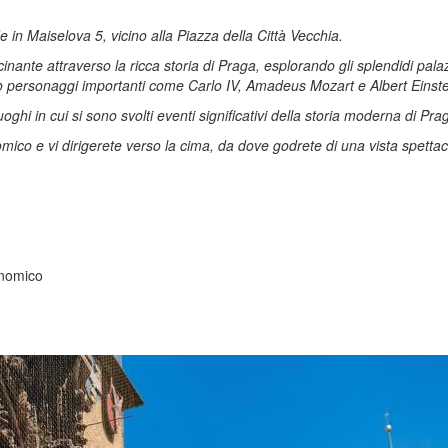
de in Maiselova 5, vicino alla Piazza della Città Vecchia.
ante attraverso la ricca storia di Praga, esplorando gli splendidi palazzi, 
to personaggi importanti come Carlo IV, Amadeus Mozart e Albert Einste
oghi in cui si sono svolti eventi significativi della storia moderna di Pra
nomico e vi dirigerete verso la cima, da dove godrete di una vista spettaco
ronomico