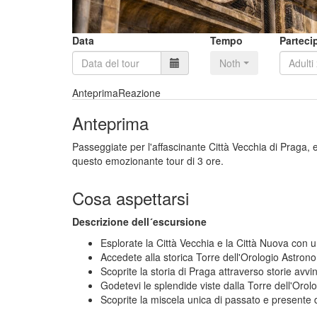
Data
Tempo
Parteci
Nothing selected
Anteprima
Reazione
Anteprima
Passeggiate per l'affascinante Città Vecchia di Praga, e
questo emozionante tour di 3 ore.
Cosa aspettarsi
Descrizione dell´escursione
Esplorate la Città Vecchia e la Città Nuova con u
Accedete alla storica Torre dell'Orologio Astron
Scoprite la storia di Praga attraverso storie avvin
Godetevi le splendide viste dalla Torre dell'Orolo
Scoprite la miscela unica di passato e presente 