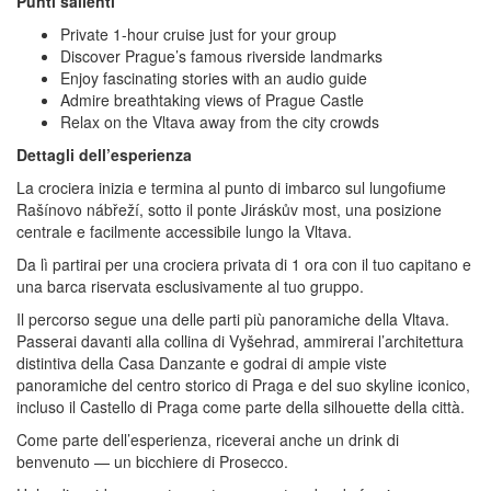
Punti salienti
Private 1-hour cruise just for your group
Discover Prague’s famous riverside landmarks
Enjoy fascinating stories with an audio guide
Admire breathtaking views of Prague Castle
Relax on the Vltava away from the city crowds
Dettagli dell’esperienza
La crociera inizia e termina al punto di imbarco sul lungofiume
Rašínovo nábřeží, sotto il ponte Jiráskův most, una posizione
centrale e facilmente accessibile lungo la Vltava.
Da lì partirai per una crociera privata di 1 ora con il tuo capitano e
una barca riservata esclusivamente al tuo gruppo.
Il percorso segue una delle parti più panoramiche della Vltava.
Passerai davanti alla collina di Vyšehrad, ammirerai l’architettura
distintiva della Casa Danzante e godrai di ampie viste
panoramiche del centro storico di Praga e del suo skyline iconico,
incluso il Castello di Praga come parte della silhouette della città.
Come parte dell’esperienza, riceverai anche un drink di
benvenuto — un bicchiere di Prosecco.