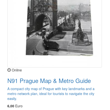
Online
N91 Prague Map & Metro Guide
A compact city map of Prague with key landmarks and a
metro network plan, ideal for tourists to navigate the city
easily.
6,00
Euro