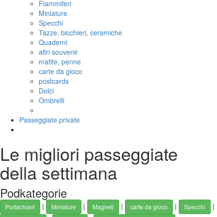
Fiammiferi
Miniature
Specchi
Tazze, bicchieri, ceramiche
Quaderni
altri souvenir
matite, penne
carte da gioco
postcards
Dolci
Ombrelli
Passeggiate private
Le migliori passeggiate
della settimana
Podkategorie
|
|
|
|
|
Portachiavi
Miniature
Magneti
carte da gioco
Specchi