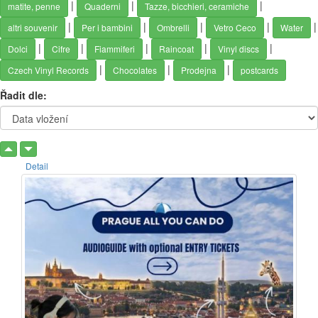
|
|
|
matite, penne
Quaderni
Tazze, bicchieri, ceramiche
|
|
|
|
|
altri souvenir
Per i bambini
Ombrelli
Vetro Ceco
Water
|
|
|
|
|
Dolci
Cifre
Fiammiferi
Raincoat
Vinyl discs
|
|
|
Czech Vinyl Records
Chocolates
Prodejna
postcards
Řadit dle:
Detail