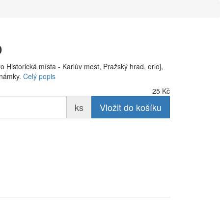
o
o Historická místa - Karlův most, Pražský hrad, orloj,
 známky.
Celý popis
25
Kč
ks
Vložit do košíku