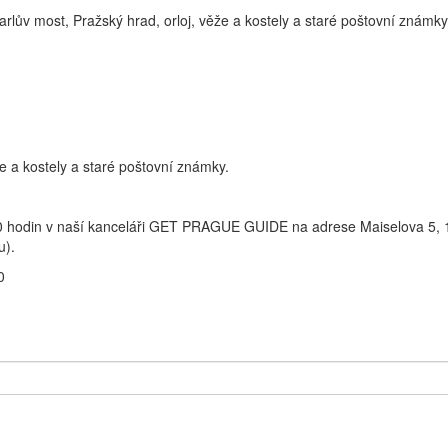
arlův most, Pražský hrad, orloj, věže a kostely a staré poštovní známky
že a kostely a staré poštovní známky.
00 hodin v naší kanceláři GET PRAGUE GUIDE na adrese Maiselova 5, 
u).
0