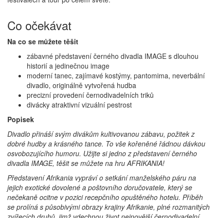
Co očekávat
Na co se můžete těšit
zábavné představení černého divadla IMAGE s dlouhou
historií a jedinečnou image
moderní tanec, zajímavé kostýmy, pantomima, neverbální
divadlo, originálně vytvořená hudba
precizní provedení černodivadelních triků
divácky atraktivní vizuální pestrost
Popisek
Divadlo přináší svým divákům kultivovanou zábavu, požitek z
dobré hudby a krásného tance. To vše kořeněné řádnou dávkou
osvobozujícího humoru. Užijte si jedno z představení černého
divadla IMAGE, těšit se můžete na hru AFRIKANIA!
Představení Afrikania vypráví o setkání manželského páru na
jejich exotické dovolené a poštovního doručovatele, který se
nečekaně ocitne v pozici recepčního opuštěného hotelu. Příběh
se prolíná s působivými obrazy krajiny Afrikanie, plné rozmanitých
zvířecích druhů, jimž vdechnou život nejnovější černodivadelní