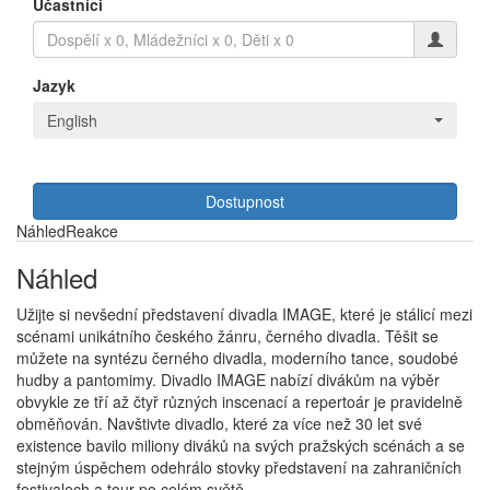
Účastníci
Jazyk
English
Dostupnost
Náhled
Reakce
Náhled
Užijte si nevšední představení divadla IMAGE, které je stálicí mezi
scénami unikátního českého žánru, černého divadla. Těšit se
můžete na syntézu černého divadla, moderního tance, soudobé
hudby a pantomimy. Divadlo IMAGE nabízí divákům na výběr
obvykle ze tří až čtyř různých inscenací a repertoár je pravidelně
obměňován. Navštivte divadlo, které za více než 30 let své
existence bavilo miliony diváků na svých pražských scénách a se
stejným úspěchem odehrálo stovky představení na zahraničních
festivalech a tour po celém světě.