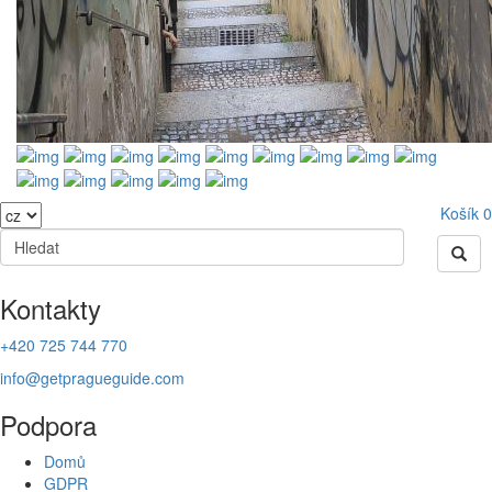
Košík
0
Kontakty
+420 725 744 770
info@getpragueguide.com
Podpora
Domů
GDPR