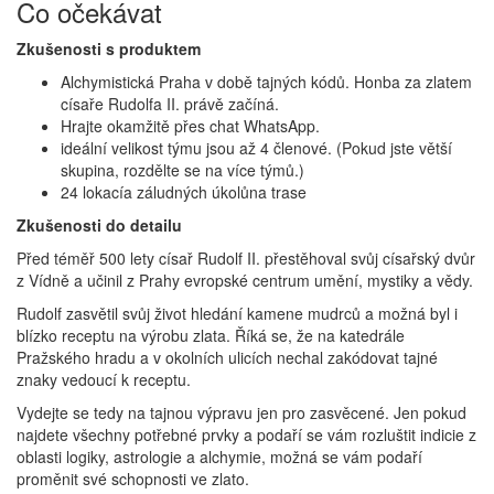
Co očekávat
Zkušenosti s produktem
Alchymistická Praha v době tajných kódů. Honba za zlatem
císaře Rudolfa II. právě začíná.
Hrajte okamžitě přes chat WhatsApp.
ideální velikost týmu jsou až 4 členové. (Pokud jste větší
skupina, rozdělte se na více týmů.)
24 lokacía záludných úkolůna trase
Zkušenosti do detailu
Před téměř 500 lety císař Rudolf II. přestěhoval svůj císařský dvůr
z Vídně a učinil z Prahy evropské centrum umění, mystiky a vědy.
Rudolf zasvětil svůj život hledání kamene mudrců a možná byl i
blízko receptu na výrobu zlata. Říká se, že na katedrále
Pražského hradu a v okolních ulicích nechal zakódovat tajné
znaky vedoucí k receptu.
Vydejte se tedy na tajnou výpravu jen pro zasvěcené. Jen pokud
najdete všechny potřebné prvky a podaří se vám rozluštit indicie z
oblasti logiky, astrologie a alchymie, možná se vám podaří
proměnit své schopnosti ve zlato.