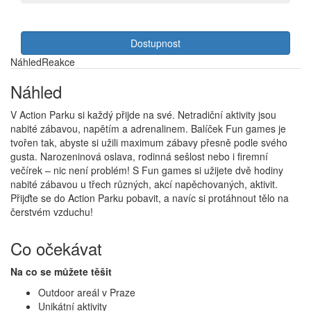
Dostupnost
Náhled
Reakce
Náhled
V Action Parku si každý přijde na své. Netradiční aktivity jsou
nabité zábavou, napětím a adrenalinem. Balíček Fun games je
tvořen tak, abyste si užili maximum zábavy přesně podle svého
gusta. Narozeninová oslava, rodinná sešlost nebo i firemní
večírek – nic není problém! S Fun games si užijete dvě hodiny
nabité zábavou u třech různých, akcí napěchovaných, aktivit.
Přijďte se do Action Parku pobavit, a navíc si protáhnout tělo na
čerstvém vzduchu!
Co očekávat
Na co se můžete těšit
Outdoor areál v Praze
Unikátní aktivity