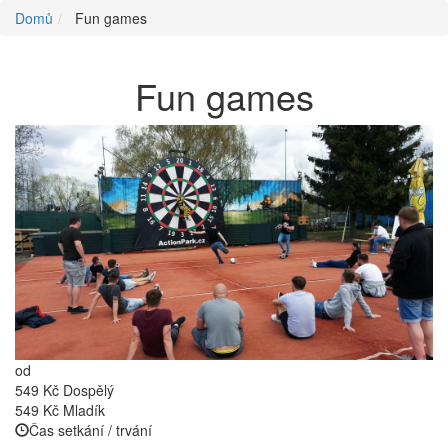
Domů
Fun games
Fun games
od
549 Kč
Dospělý
549 Kč
Mladík
Čas setkání / trvání