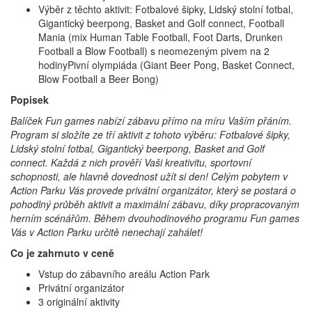
Výběr z těchto aktivit: Fotbalové šipky, Lidský stolní fotbal,
Gigantický beerpong, Basket and Golf connect, Football
Mania (mix Human Table Football, Foot Darts, Drunken
Football a Blow Football) s neomezeným pivem na 2
hodinyPivní olympiáda (Giant Beer Pong, Basket Connect,
Blow Football a Beer Bong)
Popisek
Balíček Fun games nabízí zábavu přímo na míru Vaším přáním.
Program si složíte ze tří aktivit z tohoto výběru: Fotbalové šipky,
Lidský stolní fotbal, Gigantický beerpong, Basket and Golf
connect. Každá z nich prověří Vaši kreativitu, sportovní
schopnosti, ale hlavně dovednost užít si den! Celým pobytem v
Action Parku Vás provede privátní organizátor, který se postará o
pohodlný průběh aktivit a maximální zábavu, díky propracovaným
herním scénářům. Během dvouhodinového programu Fun games
Vás v Action Parku určitě nenechají zahálet!
Co je zahrnuto v ceně
Vstup do zábavního areálu Action Park
Privátní organizátor
3 originální aktivity