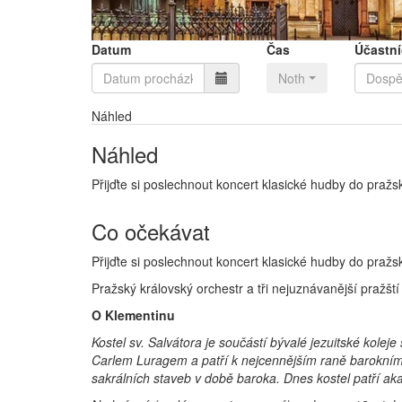
Datum
Čas
Účastní
Nothing selected
Náhled
Náhled
Přijďte si poslechnout koncert klasické hudby do pražs
Co očekávat
Přijďte si poslechnout koncert klasické hudby do pražs
Pražský královský orchestr a tři nejuznávanější pražští
O Klementinu
Kostel sv. Salvátora je součástí bývalé jezuitské kolej
Carlem Luragem a patří k nejcennějším raně barokním
sakrálních staveb v době baroka. Dnes kostel patří aka