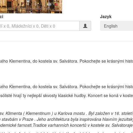
ci
Jazyk
English
kého Klementina, do kostela sv. Salvátora. Pokochejte se krásnými hist
kého Klementina, do kostela sv. Salvátora. Pokochejte se krásnými hist
 sólisté hrají ty nejlepší skvosty klasické hudby. Koncert se koná v kost
e sv. Klimenta ( Klementinum ) u Karlova mostu . Byl založen v 16. stole
 stavbám v Praze . Jeho architektura byla inspirována hlavním jezuit
demické farnosti.Tradice varhanních koncertů v kostele sv. Salvátoraje