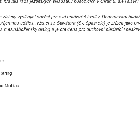
 hrávala řada jezuitských skladatelů působících v chrámu, ale i slavní
a získaly vynikající pověst pro své umělecké kvality. Renomovaní hudeb
říjemnou událost. Kostel sv. Salvátora (Sv. Spasitele) je zřízen jako p
 a mezináboženský dialog a je otevřená pro duchovní hledající i neaktiv
mer
string
The Moldau