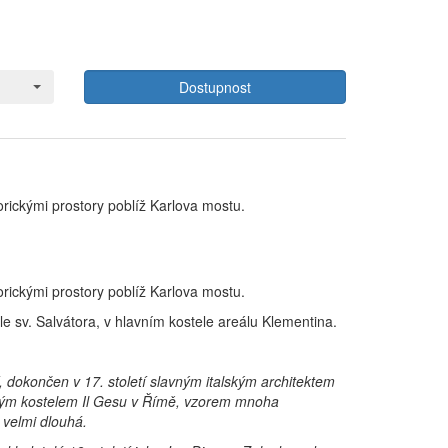
Dostupnost
orickými prostory poblíž Karlova mostu.
orickými prostory poblíž Karlova mostu.
ele sv. Salvátora, v hlavním kostele areálu Klementina.
tí, dokončen v 17. století slavným italským architektem
ským kostelem Il Gesu v Římě, vzorem mnoha
 velmi dlouhá.