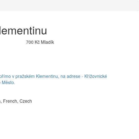
lementinu
700 Kč
Mladík
přímo v pražském Klementinu, na adrese - Křížovnické
é Město.
h, French, Czech