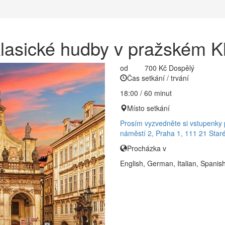
klasické hudby v pražském K
od
700 Kč
Dospělý
Čas setkání / trvání
18:00 / 60 minut
Místo setkání
Prosím vyzvedněte si vstupenky 
náměstí 2, Praha 1, 111 21 Star
Procházka v
English, German, Italian, Spanis