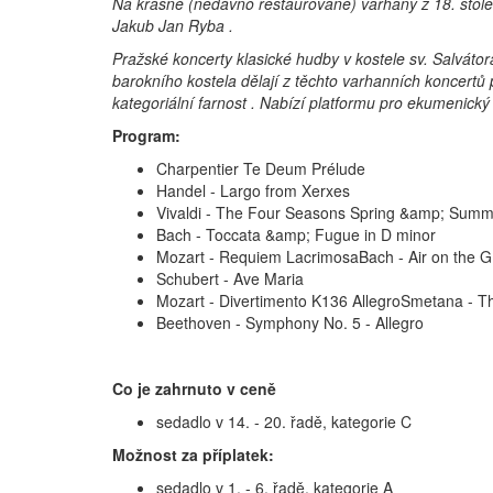
Na krásné (nedávno restaurované) varhany z 18. století
Jakub Jan Ryba .
Pražské koncerty klasické hudby v kostele sv. Salvátor
barokního kostela dělají z těchto varhanních koncertů p
kategoriální farnost . Nabízí platformu pro ekumenický
Program:
Charpentier Te Deum Prélude
Handel - Largo from Xerxes
Vivaldi - The Four Seasons Spring &amp; Sum
Bach - Toccata &amp; Fugue in D minor
Mozart - Requiem LacrimosaBach - Air on the G 
Schubert - Ave Maria
Mozart - Divertimento K136 AllegroSmetana - 
Beethoven - Symphony No. 5 - Allegro
Co je zahrnuto v ceně
sedadlo v 14. - 20. řadě, kategorie C
Možnost za příplatek:
sedadlo v 1. - 6. řadě, kategorie A