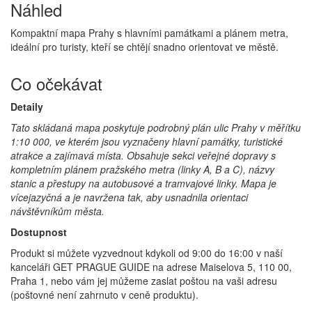
Náhled
Kompaktní mapa Prahy s hlavními památkami a plánem metra,
ideální pro turisty, kteří se chtějí snadno orientovat ve městě.
Co očekávat
Detaily
Tato skládaná mapa poskytuje podrobný plán ulic Prahy v měřítku
1:10 000, ve kterém jsou vyznačeny hlavní památky, turistické
atrakce a zajímavá místa. Obsahuje sekci veřejné dopravy s
kompletním plánem pražského metra (linky A, B a C), názvy
stanic a přestupy na autobusové a tramvajové linky. Mapa je
vícejazyčná a je navržena tak, aby usnadnila orientaci
návštěvníkům města.
Dostupnost
Produkt si můžete vyzvednout kdykoli od 9:00 do 16:00 v naší
kanceláři GET PRAGUE GUIDE na adrese Maiselova 5, 110 00,
Praha 1, nebo vám jej můžeme zaslat poštou na vaši adresu
(poštovné není zahrnuto v ceně produktu).