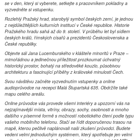
se v den, který si vyberete, setkejte s pracovníkem pokladny a
vyzvedněte si vstupenku.
Rozlehlý Pražský hrad, starobylý symbol českých zemí, je jednou
z nejdůležitějších kulturních institucí v České republice. Historie
Pražského hradu sahá až do 9. století. V průběhu let byl sídlem
českých králů, římských císařů a prezidentů Československa a
České republiky.
Objevte sál Jana Lucemburského v klášteře minoritů v Praze –
mimořádnou a jedinečnou příležitost prozkoumat úchvatný
historický prostor, bohatý na středověké kouzlo, působivou
architekturu a fascinující příběhy z královské minulosti Čech.
Svou návštěvu začněte vyzvednutím vstupenky a online
audioprůvodce na recepci Malá Štupartská 635. Obdržíte také
mapu celého areálu.
Online průvodce vás provede všemi interiéry a upozorní vás na
nejzajímavější místa, vitríny, obrazy, sochy, osobnosti a mnoho
dalšího v písemné formě s možností robotického čtení podle typu
vašeho mobilního telefonu. Stačí se řídit doporučenou trasou na
mapě, kterou pečlivě naplánovali naši zkušení průvodci. Budete
vedeni velmi jednoduchým systémem, který spotřebuje jen velmi