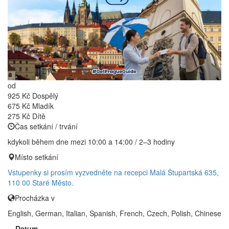
od
925 Kč
Dospělý
675 Kč
Mladík
275 Kč
Dítě
Čas setkání / trvání
kdykoli během dne mezi 10:00 a 14:00 / 2–3 hodiny
Místo setkání
Vstupenky si prosím vyzvedněte na recepci Malá Štupartská 635,
110 00 Staré Město.
Procházka v
English, German, Italian, Spanish, French, Czech, Polish, Chinese
Datum