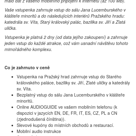
málo dat z vašeho mobilního připojení k internetu (až 100 MB).
Vaše vstupenka zahrnuje vstup do sálu Jana Lucemburského v
klášteře minoritů a do následujících interiérů Pražského hradu:
katedrála sv. Víta, Starý královský palác, bazilika sv. Jiří a Zlatá
ulička.
Vstupenka je platná 2 dny (od data jejího zakoupení) a zahrnuje
jeden vstup do každé atrakce, což vám usnadní návštěvu tohoto
mimořádného komplexu.
Co je zahrnuto v ceně
Vstupenka na Pražský hrad zahrnuje vstup do Starého
královského paláce, baziliky sv. Jiří, Zlaté uličky a katedrály
sv. Víta.
Bezplatný vstup do sálu Jana Lucemburského v klášteře
minoritů.
Online AUDIOGUIDE ve vašem mobilním telefonu (k
dispozici v jazycích EN, DE, FR, IT, ES, CZ, PL a CN
(zjednodušená čínština)).
Slevové kupóny do místních obchodů a restaurací.
Mobilní audio instrukce