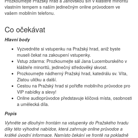
Prozkoumejte Pražský hrad a Janovskou síň v klášteře minoritů
vlastním tempem s naším jedinečným online průvodcem ve
vašem mobilním telefonu.
Co očekávat
Hlavní body
Vyzvedněte si vstupenku na Pražský hrad, aniž byste
museli čekat na zakoupení vstupenky.
Vstup zdarma: Prozkoumejte sál Jana Lucemburského v
klášteře minoritů, jedinečný středověký skvost.
Prozkoumejte nádherný Pražský hrad, katedrálu sv. Víta,
Zlatou uličku a další.
Cestou na Pražský hrad si pořiďte mobilního průvodce pro
VIP nabídky a slevy!
Online audioprůvodce představuje klíčová místa, osobnosti
a umělecká díla.
Popis
Vyhněte se dlouhým frontám na vstupenky do Pražského hradu
díky této výhodné nabídce, která zahrnuje online průvodce a
krátké úvodní informace. Namísto čekání ve frontě na pokladně