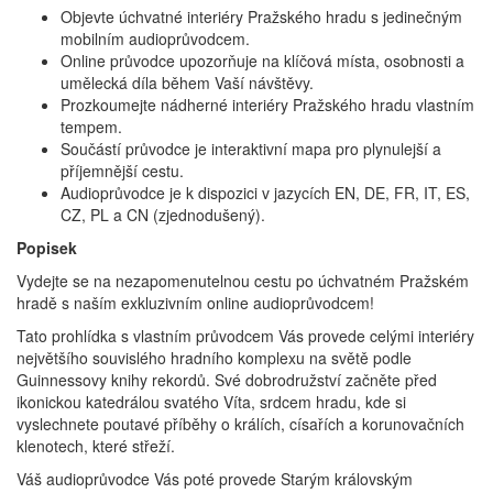
Objevte úchvatné interiéry Pražského hradu s jedinečným
mobilním audioprůvodcem.
Online průvodce upozorňuje na klíčová místa, osobnosti a
umělecká díla během Vaší návštěvy.
Prozkoumejte nádherné interiéry Pražského hradu vlastním
tempem.
Součástí průvodce je interaktivní mapa pro plynulejší a
příjemnější cestu.
Audioprůvodce je k dispozici v jazycích EN, DE, FR, IT, ES,
CZ, PL a CN (zjednodušený).
Popisek
Vydejte se na nezapomenutelnou cestu po úchvatném Pražském
hradě s naším exkluzivním online audioprůvodcem!
Tato prohlídka s vlastním průvodcem Vás provede celými interiéry
největšího souvislého hradního komplexu na světě podle
Guinnessovy knihy rekordů. Své dobrodružství začněte před
ikonickou katedrálou svatého Víta, srdcem hradu, kde si
vyslechnete poutavé příběhy o králích, císařích a korunovačních
klenotech, které střeží.
Váš audioprůvodce Vás poté provede Starým královským