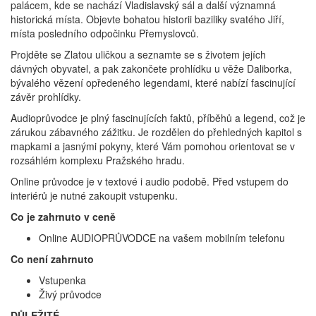
palácem, kde se nachází Vladislavský sál a další významná
historická místa. Objevte bohatou historii baziliky svatého Jiří,
místa posledního odpočinku Přemyslovců.
Projděte se Zlatou uličkou a seznamte se s životem jejích
dávných obyvatel, a pak zakončete prohlídku u věže Daliborka,
bývalého vězení opředeného legendami, které nabízí fascinující
závěr prohlídky.
Audioprůvodce je plný fascinujících faktů, příběhů a legend, což je
zárukou zábavného zážitku. Je rozdělen do přehledných kapitol s
mapkami a jasnými pokyny, které Vám pomohou orientovat se v
rozsáhlém komplexu Pražského hradu.
Online průvodce je v textové i audio podobě. Před vstupem do
interiérů je nutné zakoupit vstupenku.
Co je zahrnuto v ceně
Online AUDIOPRŮVODCE na vašem mobilním telefonu
Co není zahrnuto
Vstupenka
Živý průvodce
DŮLEŽITÉ