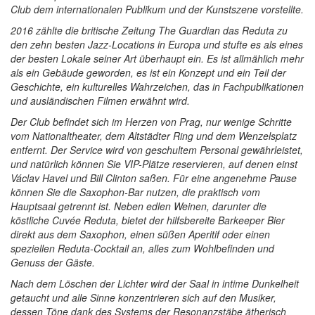
Club dem internationalen Publikum und der Kunstszene vorstellte.
2016 zählte die britische Zeitung The Guardian das Reduta zu
den zehn besten Jazz-Locations in Europa und stufte es als eines
der besten Lokale seiner Art überhaupt ein. Es ist allmählich mehr
als ein Gebäude geworden, es ist ein Konzept und ein Teil der
Geschichte, ein kulturelles Wahrzeichen, das in Fachpublikationen
und ausländischen Filmen erwähnt wird.
Der Club befindet sich im Herzen von Prag, nur wenige Schritte
vom Nationaltheater, dem Altstädter Ring und dem Wenzelsplatz
entfernt. Der Service wird von geschultem Personal gewährleistet,
und natürlich können Sie VIP-Plätze reservieren, auf denen einst
Václav Havel und Bill Clinton saßen. Für eine angenehme Pause
können Sie die Saxophon-Bar nutzen, die praktisch vom
Hauptsaal getrennt ist. Neben edlen Weinen, darunter die
köstliche Cuvée Reduta, bietet der hilfsbereite Barkeeper Bier
direkt aus dem Saxophon, einen süßen Aperitif oder einen
speziellen Reduta-Cocktail an, alles zum Wohlbefinden und
Genuss der Gäste.
Nach dem Löschen der Lichter wird der Saal in intime Dunkelheit
getaucht und alle Sinne konzentrieren sich auf den Musiker,
dessen Töne dank des Systems der Resonanzstäbe ätherisch