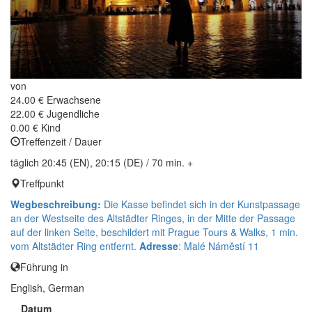
von
24.00 €
Erwachsene
22.00 €
Jugendliche
0.00 €
Kind
Treffenzeit / Dauer
täglich 20:45 (EN), 20:15 (DE) / 70 min. +
Treffpunkt
Wegbeschreibung:
Die Kasse befindet sich in der Kunstpassage
an der Westseite des Altstädter Ringes, in der Mitte der Passage
auf der linken Seite, beschildert mit Prague Tours & Walks, 1 min.
vom Altstädter Ring entfernt.
Adresse
: Malé Náměstí 11
Führung in
English, German
Datum