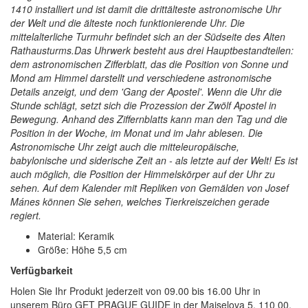
1410 installiert und ist damit die drittälteste astronomische Uhr
der Welt und die älteste noch funktionierende Uhr. Die
mittelalterliche Turmuhr befindet sich an der Südseite des Alten
Rathausturms.Das Uhrwerk besteht aus drei Hauptbestandteilen:
dem astronomischen Zifferblatt, das die Position von Sonne und
Mond am Himmel darstellt und verschiedene astronomische
Details anzeigt, und dem 'Gang der Apostel'. Wenn die Uhr die
Stunde schlägt, setzt sich die Prozession der Zwölf Apostel in
Bewegung. Anhand des Ziffernblatts kann man den Tag und die
Position in der Woche, im Monat und im Jahr ablesen. Die
Astronomische Uhr zeigt auch die mitteleuropäische,
babylonische und siderische Zeit an - als letzte auf der Welt! Es ist
auch möglich, die Position der Himmelskörper auf der Uhr zu
sehen. Auf dem Kalender mit Repliken von Gemälden von Josef
Mánes können Sie sehen, welches Tierkreiszeichen gerade
regiert.
Material: Keramik
Größe: Höhe 5,5 cm
Verfügbarkeit
Holen Sie Ihr Produkt jederzeit von 09.00 bis 16.00 Uhr in
unserem Büro GET PRAGUE GUIDE in der Maiselova 5, 110 00,