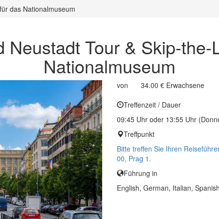
t für das Nationalmuseum
d Neustadt Tour & Skip-the-L
Nationalmuseum
von
34.00 €
Erwachsene
Treffenzeit / Dauer
09:45 Uhr oder 13:55 Uhr (Donne
Treffpunkt
Bitte treffen Sie Ihren Reisefü
00, Prag 1.
Führung in
English, German, Italian, Spanis