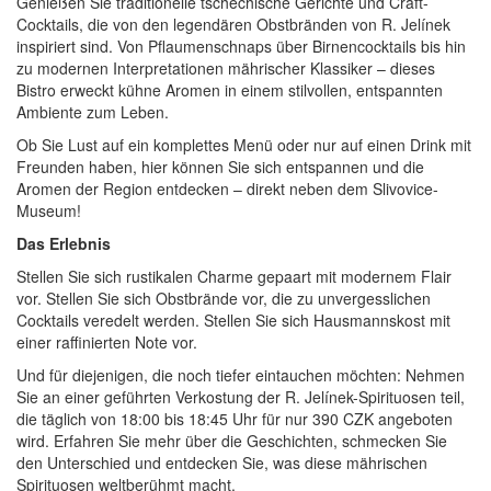
Genießen Sie traditionelle tschechische Gerichte und Craft-
Cocktails, die von den legendären Obstbränden von R. Jelínek
inspiriert sind. Von Pflaumenschnaps über Birnencocktails bis hin
zu modernen Interpretationen mährischer Klassiker – dieses
Bistro erweckt kühne Aromen in einem stilvollen, entspannten
Ambiente zum Leben.
Ob Sie Lust auf ein komplettes Menü oder nur auf einen Drink mit
Freunden haben, hier können Sie sich entspannen und die
Aromen der Region entdecken – direkt neben dem Slivovice-
Museum!
Das Erlebnis
Stellen Sie sich rustikalen Charme gepaart mit modernem Flair
vor. Stellen Sie sich Obstbrände vor, die zu unvergesslichen
Cocktails veredelt werden. Stellen Sie sich Hausmannskost mit
einer raffinierten Note vor.
Und für diejenigen, die noch tiefer eintauchen möchten: Nehmen
Sie an einer geführten Verkostung der R. Jelínek-Spirituosen teil,
die täglich von 18:00 bis 18:45 Uhr für nur 390 CZK angeboten
wird. Erfahren Sie mehr über die Geschichten, schmecken Sie
den Unterschied und entdecken Sie, was diese mährischen
Spirituosen weltberühmt macht.