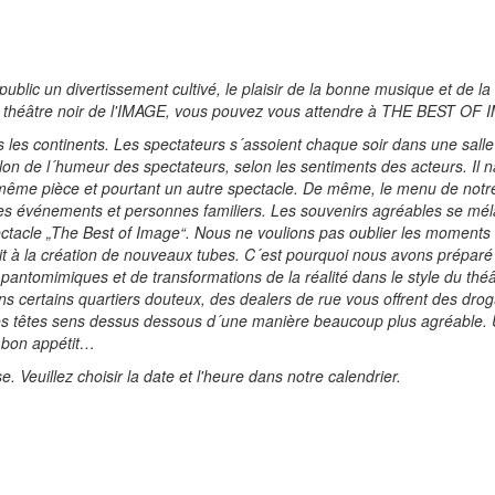
public un divertissement cultivé, le plaisir de la bonne musique et de la
s du théâtre noir de l'IMAGE, vous pouvez vous attendre à THE BEST OF 
s les continents. Les spectateurs s´assoient chaque soir dans une sall
on de l´humeur des spectateurs, selon les sentiments des acteurs. Il na
 la même pièce et pourtant un autre spectacle. De même, le menu de no
 des événements et personnes familiers. Les souvenirs agréables se mél
pectacle „The Best of Image“. Nous ne voulions pas oublier les moment
uit à la création de nouveaux tubes. C´est pourquoi nous avons prépar
ntomimiques et de transformations de la réalité dans le style du théât
ns certains quartiers douteux, des dealers de rue vous offrent des dr
os têtes sens dessus dessous d´une manière beaucoup plus agréable.
– bon appétit…
Veuillez choisir la date et l'heure dans notre calendrier.