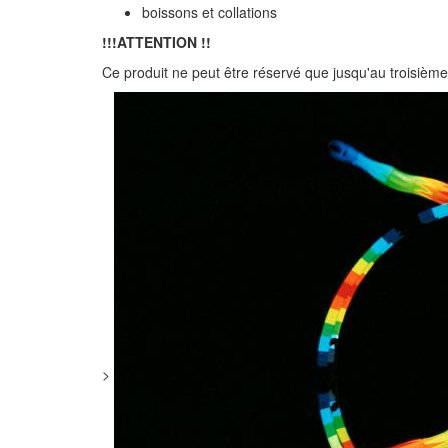
boissons et collations
!!!ATTENTION !!
Ce produit ne peut être réservé que jusqu'au troisième 
>