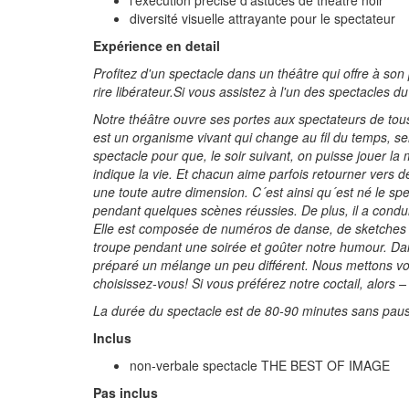
l'exécution précise d'astuces de théâtre noir
diversité visuelle attrayante pour le spectateur
Expérience en detail
Profitez d'un spectacle dans un théâtre qui offre à son 
rire libérateur.Si vous assistez à l'un des spectacle
Notre théâtre ouvre ses portes aux spectateurs de tou
est un organisme vivant qui change au fil du temps, sel
spectacle pour que, le soir suivant, on puisse jouer
indique la vie. Et chacun aime parfois retourner vers
une toute autre dimension. C´est ainsi qu´est né le s
pendant quelques scènes réussies. De plus, il a cond
Elle est composée de numéros de danse, de sketches pa
troupe pendant une soirée et goûter notre humour. Da
préparé un mélange un peu différent. Nous mettons v
choisissez-vous! Si vous préférez notre coctail, alors 
La durée du spectacle est de 80-90 minutes sans pause. 
Inclus
non-verbale spectacle THE BEST OF IMAGE
Pas inclus