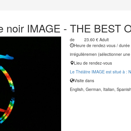
re noir IMAGE - THE BEST
de
23.60 €
Adult
Heure de rendez-vous / durée
irrégulièremen (sélectionner une 
Lieu de rendez-vous
Le Théâtre IMAGE est situé à : 
Visite dans
English, German, Italian, Spanis