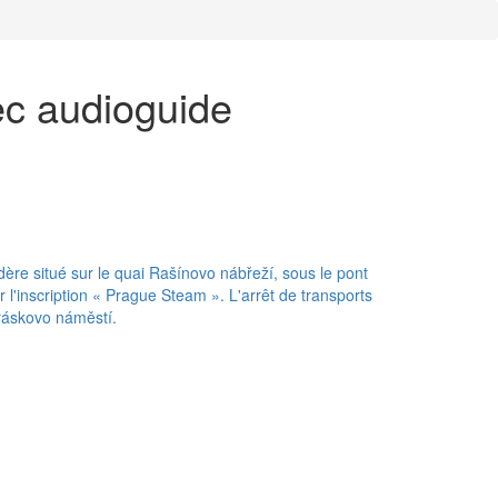
ec audioguide
dère situé sur le quai Rašínovo nábřeží, sous le pont
r l'inscription « Prague Steam ». L'arrêt de transports
ráskovo náměstí.