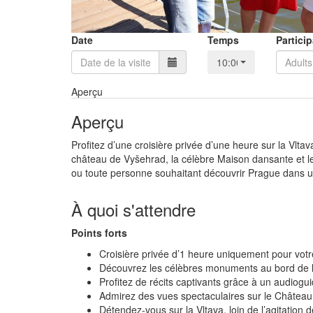
Date
Temps
Partici
10:00
Aperçu
Aperçu
Profitez d’une croisière privée d’une heure sur la Vlt
château de Vyšehrad, la célèbre Maison dansante et le
ou toute personne souhaitant découvrir Prague dans une
À quoi s'attendre
Points forts
Croisière privée d’1 heure uniquement pour vot
Découvrez les célèbres monuments au bord de l
Profitez de récits captivants grâce à un audiogu
Admirez des vues spectaculaires sur le Châtea
Détendez-vous sur la Vltava, loin de l’agitation de