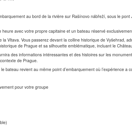
mbarquement au bord de la rivière sur Rašínovo nábřeží, sous le pont 
ne heure avec votre propre capitaine et un bateau réservé exclusivemen
s de la Vltava. Vous passerez devant la colline historique de Vyšehrad, 
historique de Prague et sa silhouette emblématique, incluant le Châtea
ra des informations intéressantes et des histoires sur les monuments 
e contexte de Prague.
ière, le bateau revient au même point d’embarquement où l’expérience a
sivement pour votre groupe
ble)