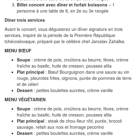
Billet concert avec dîner et forfait boissons
– 1
personne à une table de 8, en 2e ou 3e rangée
Dîner trois services
Avant le concert, vous dégusterez un dîner signature en trois
services, inspiré de la période de la Première République
tchécoslovaque, préparé par le célèbre chef Jaroslav Zahálka.
MENU BŒUF
Soupe
: crème de pois, croûtons au beurre, fèves, crème
fraîche au basilic, huile de cresson, pousses afila
Plat principal
: Bœuf Bourguignon dans une sauce au vin
rouge, pleurotes frites, oignons, purée de pommes de terre
et de céleri
Dessert
: petites boulettes sucrées, crème vanille
MENU VÉGÉTARIEN
Soupe
: crème de pois, croûtons au beurre, fèves, crème
fraîche au basilic, huile de cresson, pousses afila
Plat principal
: steak de chou-fleur rôti, purée, brocoli
sauvage, relish aux noix et fromage pecorino
Dessert
: petites boulettes sucrées, crème vanille