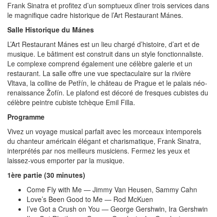
Frank Sinatra et profitez d’un somptueux dîner trois services dans
le magnifique cadre historique de l’Art Restaurant Mánes.
Salle Historique du Mánes
L’Art Restaurant Mánes est un lieu chargé d’histoire, d’art et de
musique. Le bâtiment est construit dans un style fonctionnaliste.
Le complexe comprend également une célèbre galerie et un
restaurant. La salle offre une vue spectaculaire sur la rivière
Vltava, la colline de Petřín, le château de Prague et le palais néo-
renaissance Žofín. Le plafond est décoré de fresques cubistes du
célèbre peintre cubiste tchèque Emil Filla.
Programme
Vivez un voyage musical parfait avec les morceaux intemporels
du chanteur américain élégant et charismatique, Frank Sinatra,
interprétés par nos meilleurs musiciens. Fermez les yeux et
laissez-vous emporter par la musique.
1ère partie (30 minutes)
Come Fly with Me — Jimmy Van Heusen, Sammy Cahn
Love’s Been Good to Me — Rod McKuen
I’ve Got a Crush on You — George Gershwin, Ira Gershwin