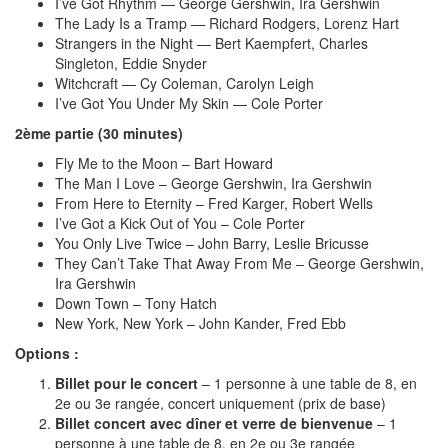
I’ve Got Rhythm — George Gershwin, Ira Gershwin
The Lady Is a Tramp — Richard Rodgers, Lorenz Hart
Strangers in the Night — Bert Kaempfert, Charles
Singleton, Eddie Snyder
Witchcraft — Cy Coleman, Carolyn Leigh
I’ve Got You Under My Skin — Cole Porter
2ème partie (30 minutes)
Fly Me to the Moon – Bart Howard
The Man I Love – George Gershwin, Ira Gershwin
From Here to Eternity – Fred Karger, Robert Wells
I’ve Got a Kick Out of You – Cole Porter
You Only Live Twice – John Barry, Leslie Bricusse
They Can’t Take That Away From Me – George Gershwin,
Ira Gershwin
Down Town – Tony Hatch
New York, New York – John Kander, Fred Ebb
Options :
Billet pour le concert
– 1 personne à une table de 8, en
2e ou 3e rangée, concert uniquement (prix de base)
Billet concert avec dîner et verre de bienvenue
– 1
personne à une table de 8, en 2e ou 3e rangée