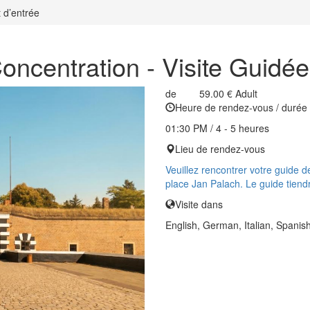
 d’entrée
centration - Visite Guidée 
de
59.00 €
Adult
Heure de rendez-vous / durée
01:30 PM / 4 - 5 heures
Lieu de rendez-vous
Veuillez rencontrer votre guide d
place Jan Palach. Le guide tiendr
Visite dans
English, German, Italian, Spanis