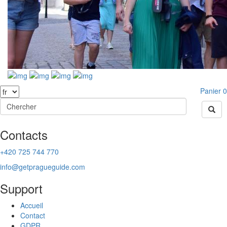
Panier
0
Contacts
+420 725 744 770
info@getpragueguide.com
Support
Accueil
Contact
GDPR