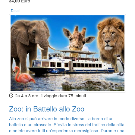
34,00
Euro
Detail
Da 4 a 8 ore, il viaggio dura 75 minuti
Zoo: in Battello allo Zoo
Allo zoo si può arrivare in modo diverso - a bordo di un
battello o un piroscafo. S´evita lo stress del traffico della città
e potete avere tutti un'esperienza meravigliosa. Durante una