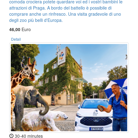
comoda crociera potete quardare voi ed i vostri bambini le
attrazioni di Praga. A bordo del battello è possibile di
comprare anche un rinfresco. Una visita gradevole di uno
degli zoo più belli d'Europa.
46,00
Euro
Detail
30-40 minutes