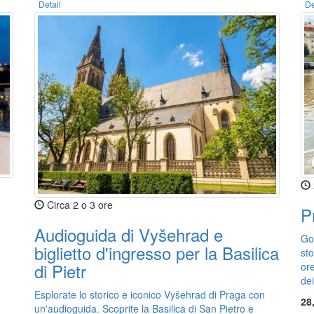
Detail
De
Circa 2 o 3 ore
P
Audioguida di Vyšehrad e
Go
biglietto d'ingresso per la Basilica
sto
di Pietr
or
de
Esplorate lo storico e iconico Vyšehrad di Praga con
28
un'audioguida. Scoprite la Basilica di San Pietro e