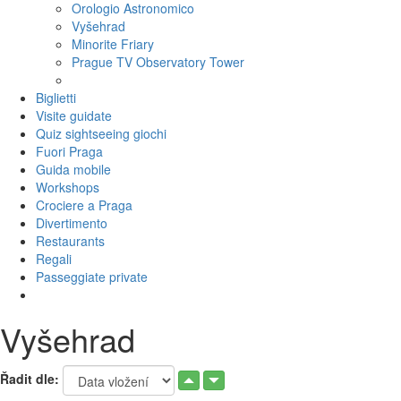
Orologio Astronomico
Vyšehrad
Minorite Friary
Prague TV Observatory Tower
Biglietti
Visite guidate
Quiz sightseeing giochi
Fuori Praga
Guida mobile
Workshops
Crociere a Praga
Divertimento
Restaurants
Regali
Passeggiate private
Vyšehrad
Řadit dle: