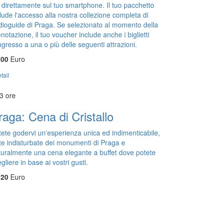
 direttamente sul tuo smartphone. Il tuo pacchetto
lude l'accesso alla nostra collezione completa di
dioguide di Praga. Se selezionato al momento della
notazione, il tuo voucher include anche i biglietti
ngresso a una o più delle seguenti attrazioni.
,00
Euro
tail
3 ore
raga: Cena di Cristallo
tete godervi un'esperienza unica ed indimenticabile,
ste indisturbate dei monumenti di Praga e
turalmente una cena elegante a buffet dove potete
gliere in base ai vostri gusti.
,20
Euro