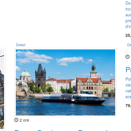
Do
inc
au
pre
d'i
25
Detail
De
P
Po
vi
na
sce
79
2 ore