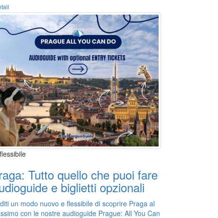
tail
flessibile
raga: Tutto quello che puoi fare
udioguide e biglietti opzionali
iti un modo nuovo e flessibile di scoprire Praga al
ssimo con le nostre audioguide Prague: All You Can