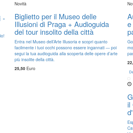
Novità
No
Biglietto per il Museo delle
A
 -
Illusioni di Praga + Audioguida
e 
del tour insolito della città
p
io!
Entra nel Museo dell’Arte Illusoria e scopri quanto
God
facilmente i tuoi occhi possono essere ingannati — poi
mo
.
segui la tua audioguida alla scoperta delle opere d’arte
pa
più insolite della città.
22
25,50
Euro
De
G
il
d
Esp
Cat