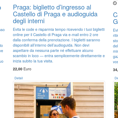
Praga: biglietto d’ingresso al
o
Castello di Praga e audioguida
C
degli interni
G
Evita le code e risparmia tempo ricevendo i tuoi biglietti
sso
Evi
online per il Castello di Praga via e-mail entro 2 ore
rit
dalla conferma della prenotazione. I biglietti saranno
sto
disponibili all’interno dell’audioguida. Non devi
to
de
aspettare da nessuna parte né effettuare alcuno
ve
min
scambio in loco — entra semplicemente direttamente e
ga
inizia subito la tua visita.
uo
vos
22,00
Euro
34
Detail
De