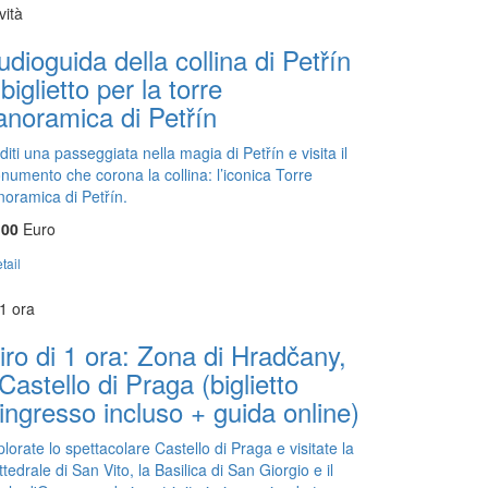
vità
udioguida della collina di Petřín
biglietto per la torre
anoramica di Petřín
iti una passeggiata nella magia di Petřín e visita il
numento che corona la collina: l’iconica Torre
noramica di Petřín.
,00
Euro
tail
1 ora
iro di 1 ora: Zona di Hradčany,
 Castello di Praga (biglietto
'ingresso incluso + guida online)
lorate lo spettacolare Castello di Praga e visitate la
tedrale di San Vito, la Basilica di San Giorgio e il