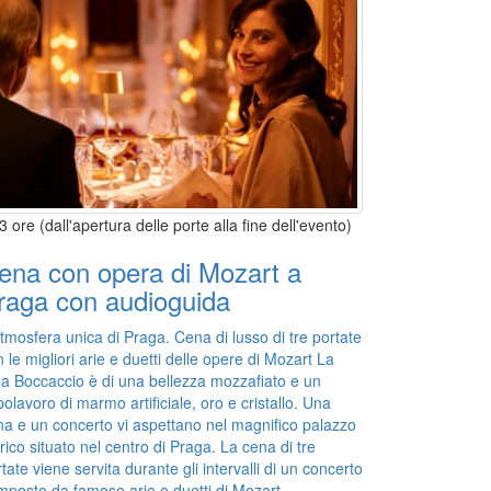
3 ore (dall'apertura delle porte alla fine dell'evento)
ena con opera di Mozart a
raga con audioguida
tmosfera unica di Praga. Cena di lusso di tre portate
 le migliori arie e duetti delle opere di Mozart La
la Boccaccio è di una bellezza mozzafiato e un
olavoro di marmo artificiale, oro e cristallo. Una
na e un concerto vi aspettano nel magnifico palazzo
rico situato nel centro di Praga. La cena di tre
tate viene servita durante gli intervalli di un concerto
mposto da famose arie e duetti di Mozart.