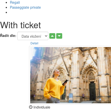
Regali
Passeggiate private
With ticket
Řadit dle:
Detail
Individuale