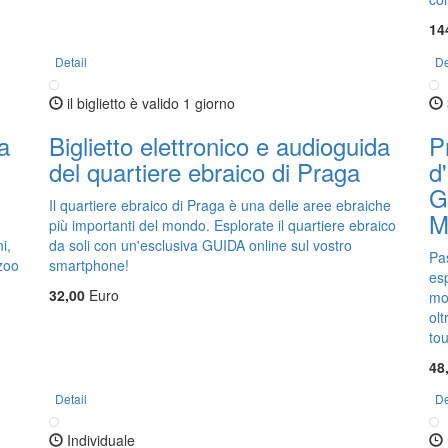
14
Detail
De
il biglietto è valido 1 giorno
a
Biglietto elettronico e audioguida
P
del quartiere ebraico di Praga
d
G
Il quartiere ebraico di Praga è una delle aree ebraiche
Mi
più importanti del mondo. Esplorate il quartiere ebraico
i,
da soli con un'esclusiva GUIDA online sul vostro
Pas
 zoo
smartphone!
esp
32,00
Euro
mo
olt
tou
48
Detail
De
Individuale