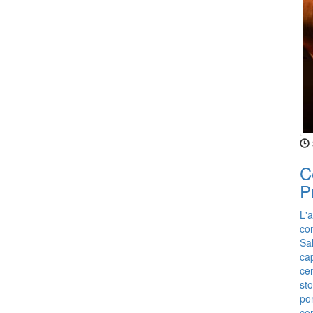
C
P
L'a
con
Sa
cap
ce
sto
por
co