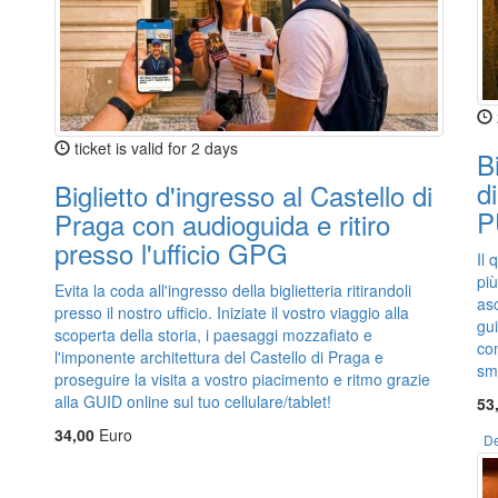
ticket is valid for 2 days
B
d
Biglietto d'ingresso al Castello di
P
Praga con audioguida e ritiro
presso l'ufficio GPG
Il 
più
Evita la coda all'ingresso della biglietteria ritirandoli
asc
presso il nostro ufficio. Iniziate il vostro viaggio alla
gui
scoperta della storia, i paesaggi mozzafiato e
co
l'imponente architettura del Castello di Praga e
sm
proseguire la visita a vostro piacimento e ritmo grazie
alla GUID online sul tuo cellulare/tablet!
53
34,00
Euro
De