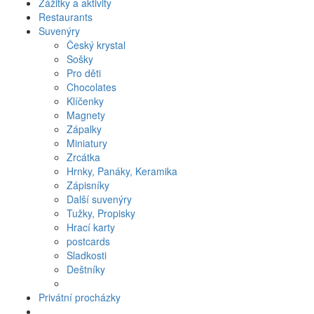
Zážitky a aktivity
Restaurants
Suvenýry
Český krystal
Sošky
Pro děti
Chocolates
Klíčenky
Magnety
Zápalky
Miniatury
Zrcátka
Hrnky, Panáky, Keramika
Zápisníky
Další suvenýry
Tužky, Propisky
Hrací karty
postcards
Sladkosti
Deštníky
Privátní procházky