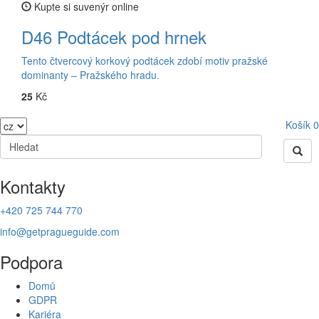
Kupte si suvenýr online
D46 Podtácek pod hrnek
Tento čtvercový korkový podtácek zdobí motiv pražské
dominanty – Pražského hradu.
25
Kč
Košík
0
Kontakty
+420 725 744 770
info@getpragueguide.com
Podpora
Domů
GDPR
Kariéra