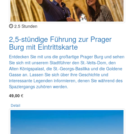
2.5 Stunden
2,5-stündige Führung zur Prager
Burg mit Eintrittskarte
Entdecken Sie mit uns die großartige Prager Burg und sehen
Sie sich mit unserem Stadtführer den St.-Veits-Dom, den
Alten Königspalast, die St.-Georgs-Basilika und die Goldene
Gasse an. Lassen Sie sich über ihre Geschichte und
interessante Legenden informieren, denen Sie während des
Spaziergangs zuhören werden.
49,00
€
Detail