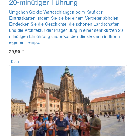
20-minütiger Führung
Umgehen Sie die Warteschlangen beim Kauf der
Eintrittskarten, indem Sie sie bei einem Vertreter abholen.
Entdecken Sie die Geschichte, die schönen Landschaften
und die Architektur der Prager Burg in einer sehr kurzen 20-
minütigen Einführung und erkunden Sie sie dann in Ihrem
eigenen Tempo.
29,90
€
Detail