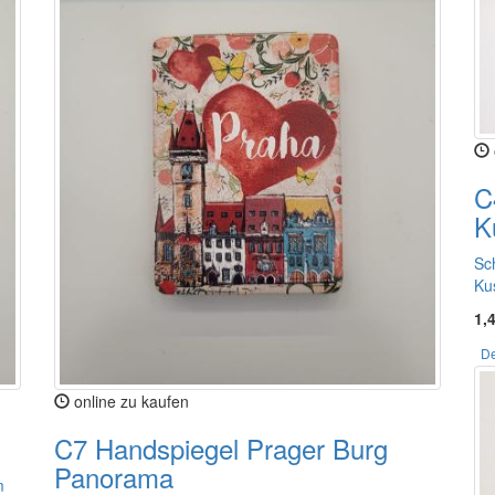
C
K
Sc
Ku
1,
De
online zu kaufen
C7 Handspiegel Prager Burg
Panorama
m