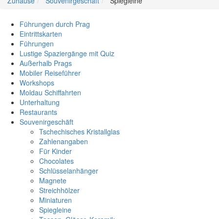
Zuhause
Souvenirgeschäft
Spiegleine
Führungen durch Prag
Eintrittskarten
Führungen
Lustige Spaziergänge mit Quiz
Außerhalb Prags
Mobiler Reiseführer
Workshops
Moldau Schiffahrten
Unterhaltung
Restaurants
Souvenirgeschäft
Tschechisches Kristallglas
Zahlenangaben
Für Kinder
Chocolates
Schlüsselanhänger
Magnete
Streichhölzer
Miniaturen
Spiegleine