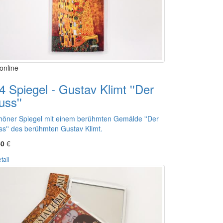
online
4 Spiegel - Gustav Klimt ''Der
uss''
höner Spiegel mit einem berühmten Gemälde ''Der
ss'' des berühmten Gustav Klimt.
40
€
tail