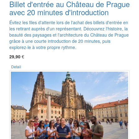
Billet d'entrée au Château de Prague
avec 20 minutes d'introduction
Évitez les files d'attente lors de l'achat des billets d'entrée en
les retirant auprès d'un représentant. Découvrez l'histoire, la
beauté des paysages et l'architecture du Château de Prague
grâce à une courte introduction de 20 minutes, puis
explorez-le à votre propre rythme.
29,90
€
Detail