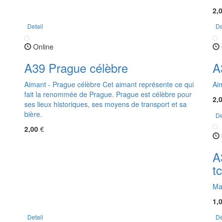
2,
Detail
De
Online
A39 Prague célèbre
A
Aimant - Prague célèbre Cet aimant représente ce qui
Ai
fait la renommée de Prague. Prague est célèbre pour
2,
ses lieux historiques, ses moyens de transport et sa
bière.
De
2,00
€
A
t
Ma
1,
Detail
De