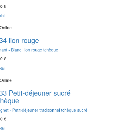
00
€
tail
Online
34 lion rouge
mant - Blanc, lion rouge tchèque
00
€
tail
Online
33 Petit-déjeuner sucré
chèque
gnet - Petit-déjeuner traditionnel tchèque sucré
00
€
tail