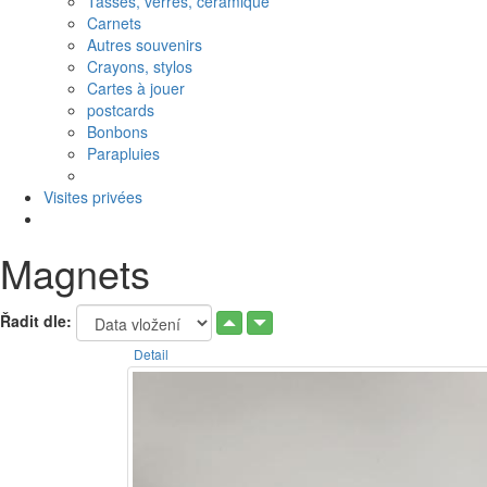
Tasses, verres, ceramique
Carnets
Autres souvenirs
Crayons, stylos
Cartes à jouer
postcards
Bonbons
Parapluies
Visites privées
Magnets
Řadit dle:
Detail