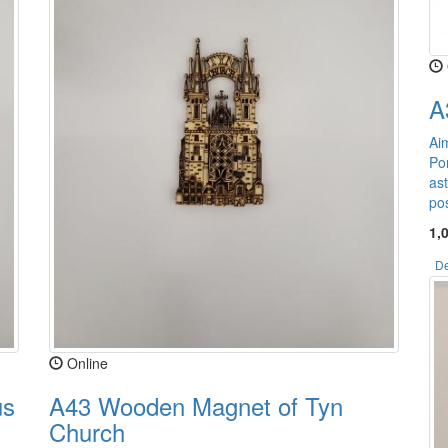
A
Aim
Po
ast
po
1,
De
Online
us
A43 Wooden Magnet of Tyn
Church