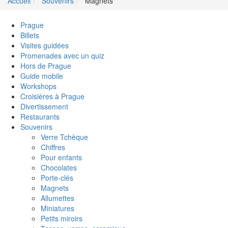
Accueil
Souvenirs
Magnets
Prague
Billets
Visites guidées
Promenades avec un quiz
Hors de Prague
Guide mobile
Workshops
Croisières à Prague
Divertissement
Restaurants
Souvenirs
Verre Tchèque
Chiffres
Pour enfants
Chocolates
Porte-clés
Magnets
Allumettes
Miniatures
Petits miroirs