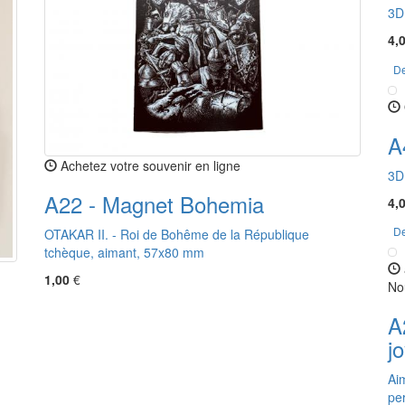
3D
4,
De
A
Achetez votre souvenir en ligne
3D
A22 - Magnet Bohemia
4,
De
OTAKAR II. - Roi de Bohême de la République
tchèque, aimant, 57x80 mm
1,00
€
No
A
j
Ai
pe