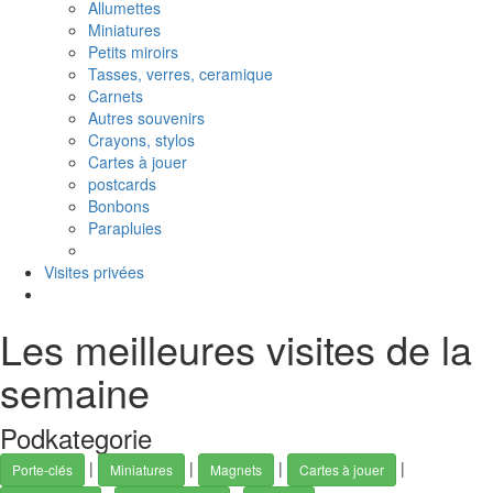
Allumettes
Miniatures
Petits miroirs
Tasses, verres, ceramique
Carnets
Autres souvenirs
Crayons, stylos
Cartes à jouer
postcards
Bonbons
Parapluies
Visites privées
Les meilleures visites de la
semaine
Podkategorie
|
|
|
|
Porte-clés
Miniatures
Magnets
Cartes à jouer