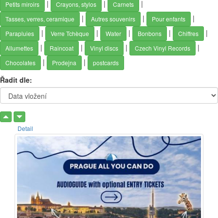
|
|
|
Petits miroirs
Crayons, stylos
Carnets
|
|
|
Tasses, verres, ceramique
Autres souvenirs
Pour enfants
|
|
|
|
|
Parapluies
Verre Tchèque
Water
Bonbons
Chiffres
|
|
|
|
Allumettes
Raincoat
Vinyl discs
Czech Vinyl Records
|
|
Chocolates
Prodejna
postcards
Řadit dle:
Detail