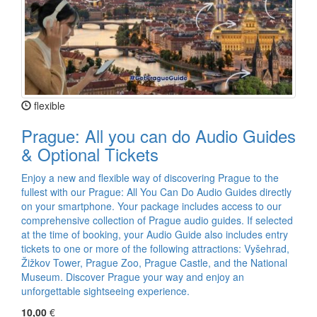
flexible
Prague: All you can do Audio Guides
& Optional Tickets
Enjoy a new and flexible way of discovering Prague to the
fullest with our Prague: All You Can Do Audio Guides directly
on your smartphone. Your package includes access to our
comprehensive collection of Prague audio guides. If selected
at the time of booking, your Audio Guide also includes entry
tickets to one or more of the following attractions: Vyšehrad,
Žižkov Tower, Prague Zoo, Prague Castle, and the National
Museum. Discover Prague your way and enjoy an
unforgettable sightseeing experience.
10,00
€