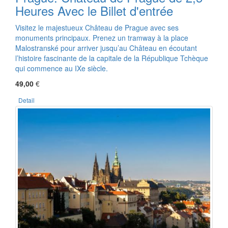
Heures Avec le Billet d'entrée
Visitez le majestueux Château de Prague avec ses
monuments principaux. Prenez un tramway à la place
Malostranské pour arriver jusqu’au Château en écoutant
l’histoire fascinante de la capitale de la République Tchèque
qui commence au IXe siècle.
49,00
€
Detail