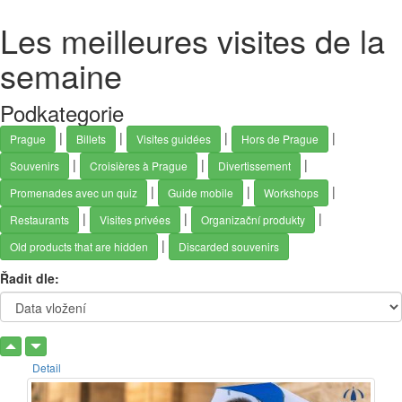
Les meilleures visites de la
semaine
Podkategorie
|
|
|
|
Prague
Billets
Visites guidées
Hors de Prague
|
|
|
Souvenirs
Croisières à Prague
Divertissement
|
|
|
Promenades avec un quiz
Guide mobile
Workshops
|
|
|
Restaurants
Visites privées
Organizační produkty
|
Old products that are hidden
Discarded souvenirs
Řadit dle:
Detail